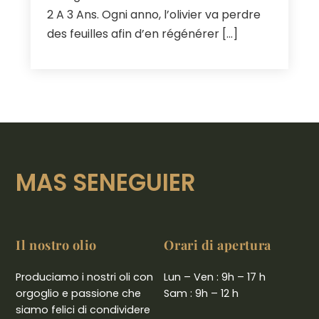
2 A 3 Ans. Ogni anno,
l’olivier va perdre
des feuilles afin d’en régénérer
[…]
MAS SENEGUIER
Il nostro olio
Orari di apertura
Produciamo i nostri oli con
Lun – Ven : 9h – 17 h
orgoglio e passione che
Sam : 9h – 12 h
siamo felici di condividere