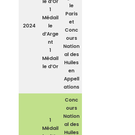
le d’Or
le
1
Paris
Médail
et
2024
le
Conc
d’Arge
ours
nt
Nation
1
al des
Médail
Huiles
le d’Or
en
Appell
ations
Conc
ours
Nation
1
al des
Médail
Huiles