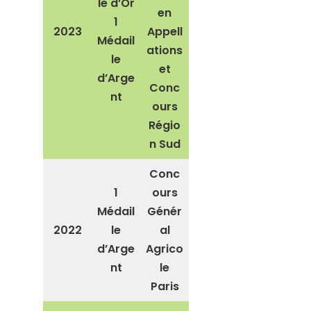
le d’Or
en
1
2023
Appell
Médail
ations
le
et
d’Arge
Conc
nt
ours
Régio
n Sud
Conc
1
ours
Médail
Génér
2022
le
al
d’Arge
Agrico
nt
le
Paris