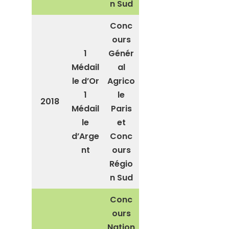
n Sud
Conc
ours
1
Génér
Médail
al
le d’Or
Agrico
1
le
2018
Médail
Paris
le
et
d’Arge
Conc
nt
ours
Régio
n Sud
Conc
ours
Nation