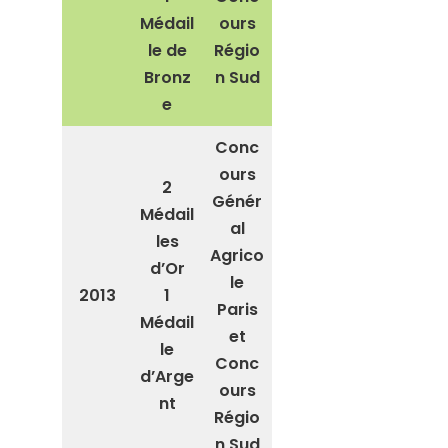
Médail
ours
le de
Régio
Bronz
n Sud
e
Conc
ours
2
Génér
Médail
al
les
Agrico
d’Or
le
2013
1
Paris
Médail
et
le
Conc
d’Arge
ours
nt
Régio
n Sud