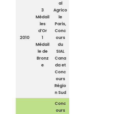
al
3
Agrico
Médail
le
les
Paris,
d’Or
Conc
2010
1
ours
Médail
du
le de
SIAL
Bronz
Cana
e
da et
Conc
ours
Régio
n Sud
Conc
ours