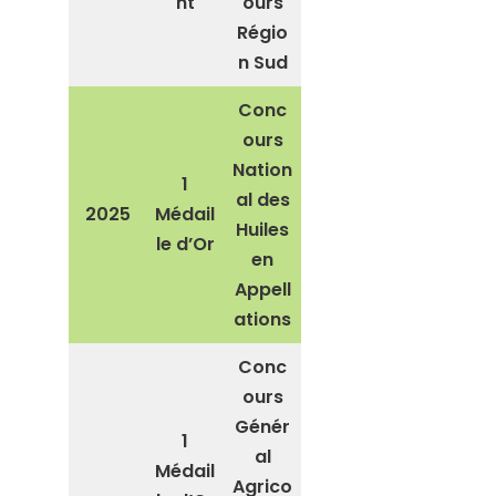
nt
ours
Régio
n Sud
Conc
ours
Nation
1
al des
2025
Médail
Huiles
le d’Or
en
Appell
ations
Conc
ours
Génér
1
al
Médail
Agrico