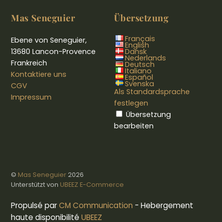
Mas Seneguier
Übersetzung
Français
Ebene von Seneguier,
English
13680 Lancon-Provence
Dansk
Nederlands
Frankreich
Deutsch
Italiano
Kontaktiere uns
Español
Svenska
CGV
Als Standardsprache
Impressum
festlegen
Übersetzung
bearbeiten
©
Mas Seneguier
2026
Unterstützt von
UBEEZ E-Commerce
Propulsé par
CM Communication
- Hebergement
haute disponibilité
UBEEZ