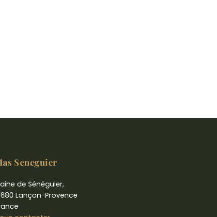
as Seneguier
laine de Sénéguier,
3680 Lançon-Provence
rance