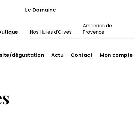
Le Domaine
Amandes de
outique
Nos Huiles d’Olives
Provence
isite/dégustation
Actu
Contact
Mon compte
es