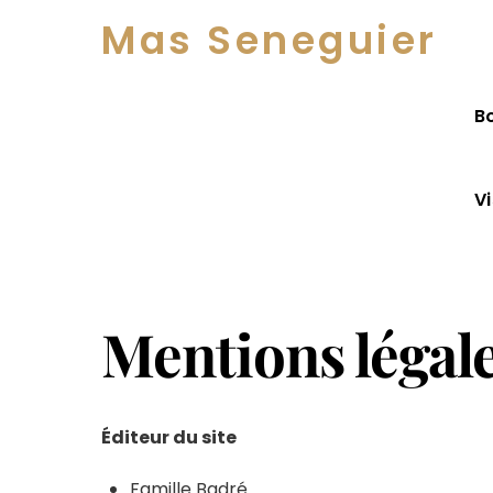
Skip
Menu
Mas Seneguier
to
content
B
V
Mentions légal
Éditeur du site
Famille Badré