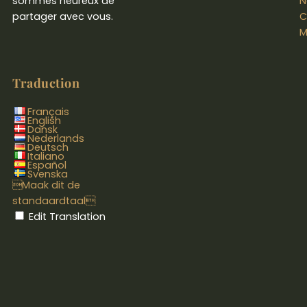
sommes heureux de
N
partager avec vous.
C
M
Traduction
Français
English
Dansk
Nederlands
Deutsch
Italiano
Español
Svenska
Maak dit de
standaardtaal
Edit Translation