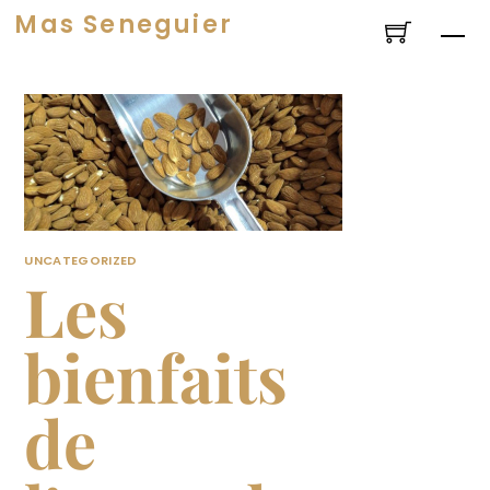
Skip
Mas Seneguier
Me
to
content
UNCATEGORIZED
Les
bienfaits
de