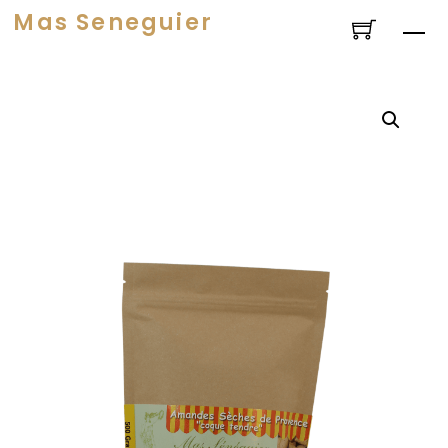
Skip
Mas Seneguier
Me
to
content