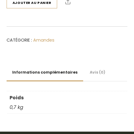
Share
sèches
AJOUTER AU PANIER
de
Provence
500gr
CATÉGORIE :
Amandes
Informations complémentaires
Avis (0)
Poids
0,7 kg