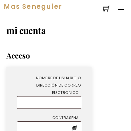
saltar
Mas Seneguier
Me
al
contenido
mi cuenta
Acceso
NOMBRE DE USUARIO O
DIRECCIÓN DE CORREO
REQUERIDO
ELECTRÓNICO
REQUERIDO
CONTRASEÑA