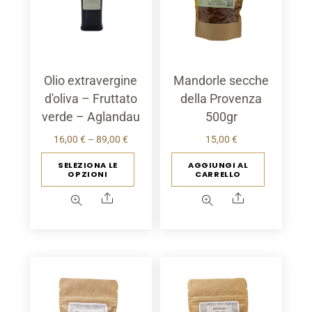
del
pagina
prodotto
del
prodot
Olio extravergine
Mandorle secche
d'oliva – Fruttato
della Provenza
verde – Aglandau
500gr
Fascia
16,00
€
–
89,00
€
15,00
€
di
Questo
SELEZIONA LE
AGGIUNGI AL
OPZIONI
CARRELLO
prezzo:
prodotto
16,00 €
ha
Condividere
Condividere
Attraverso
più
89,00 €
varianti.
Le
opzioni
possono
essere