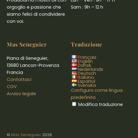
Produciamo i nostri oli con
Lun – Ven : 9h – 17 h
orgoglio e passione che
Sam : 9h – 12 h
siamo felici di condividere
con voi.
Mas Seneguier
Traduzione
Français
Piana di Seneguier,
English
13680 Lancon-Provenza
Dansk
Nederlands
Francia
Deutsch
Italiano
Contattaci
Español
Svenska
CGV
Configura come lingua
Avviso legale
predefinita
Modifica traduzione
©
Mas Seneguier
2026