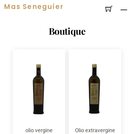
Salta
Mas Seneguier
Me
al
contenuto
Boutique
olio vergine
Olio extravergine