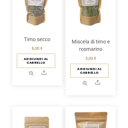
scelte
sulla
pagina
del
prodotto
Timo secco
Miscela di timo e
6,00
€
rosmarino
5,00
€
AGGIUNGI AL
CARRELLO
AGGIUNGI AL
Condividere
CARRELLO
Condividere