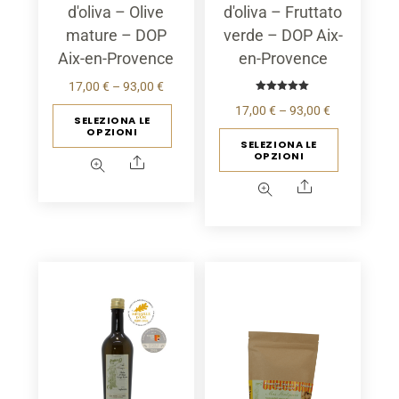
d'oliva – Olive
d'oliva – Fruttato
mature – DOP
verde – DOP Aix-
Aix-en-Provence
en-Provence
Fascia
17,00
€
–
93,00
€
Valutato
di
Fascia
17,00
€
–
93,00
€
5.00
Questo
SELEZIONA LE
fuori da 5
OPZIONI
prezzo:
di
prodotto
Questo
SELEZIONA LE
OPZIONI
17,00 €
prezzo:
ha
prodot
Condividere
Attraverso
17,00 €
più
ha
Condividere
93,00 €
Attraverso
varianti.
più
93,00 €
Le
varianti
opzioni
Le
possono
opzioni
essere
posson
scelte
essere
sulla
scelte
pagina
sulla