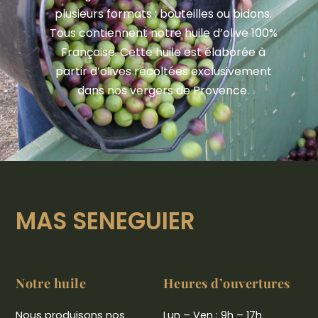
plusieurs formats : bouteilles ou bidons.
Tous contiennent notre huile d’olive 100%
Française. Cette huile est élaborée à
partir d’olives récoltées exclusivement
dans nos vergers de Provence.
MAS SENEGUIER
Notre huile
Heures d’ouvertures
Nous produisons nos
Lun – Ven : 9h – 17h