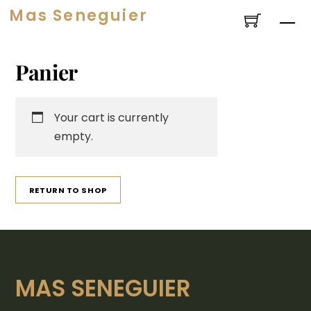
Hoppa
Mas Seneguier
Me
till
innehållet
Panier
Your cart is currently
empty
.
RETURN TO SHOP
MAS SENEGUIER