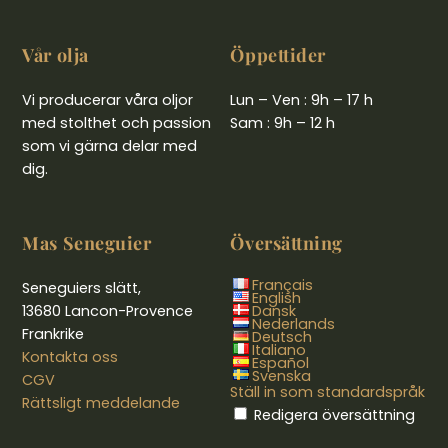
Vår olja
Öppettider
Vi producerar våra oljor
Lun – Ven : 9h – 17 h
med stolthet och passion
Sam : 9h – 12 h
som vi gärna delar med
dig.
Mas Seneguier
Översättning
Français
Seneguiers slätt,
English
13680 Lancon-Provence
Dansk
Nederlands
Frankrike
Deutsch
Italiano
Kontakta oss
Español
Svenska
CGV
Ställ in som standardspråk
Rättsligt meddelande
Redigera översättning